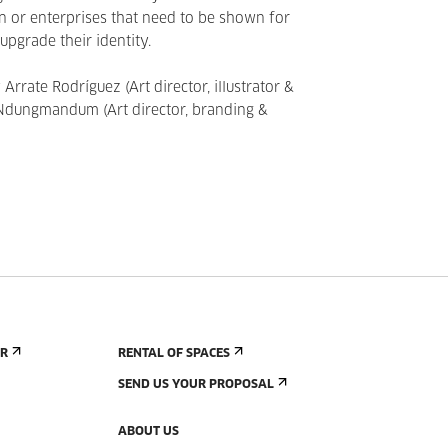
on or enterprises that need to be shown for
 upgrade their identity.
rrate Rodríguez (Art director, illustrator &
 Ndungmandum (Art director, branding &
ER
RENTAL OF SPACES
SEND US YOUR PROPOSAL
ABOUT US