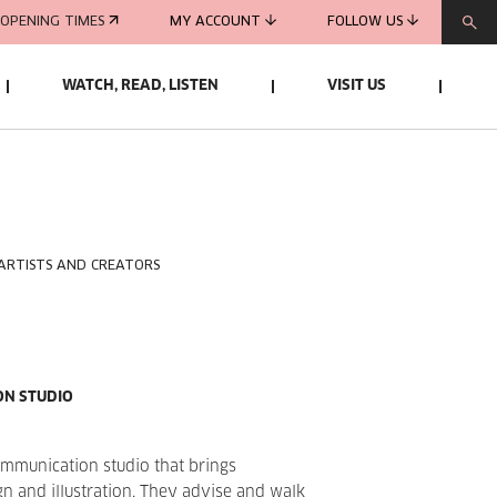
OPENING TIMES
MY ACCOUNT
FOLLOW US
WATCH, READ, LISTEN
VISIT US
 ARTISTS AND CREATORS
ON STUDIO
ommunication studio that brings
gn and illustration. They advise and walk