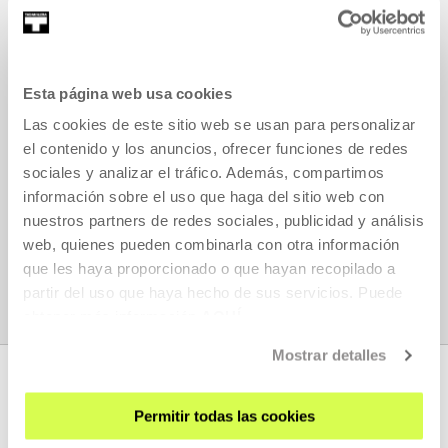
PDF FILE (MAX 10 MB)
*
Esta página web usa cookies
I ACCEPT THE DATA PROTECTION AGREEMENT
*
Las cookies de este sitio web se usan para personalizar
el contenido y los anuncios, ofrecer funciones de redes
I ACCEPT TO RECIVE SIMILAR INFORMATIONS
sociales y analizar el tráfico. Además, compartimos
información sobre el uso que haga del sitio web con
nuestros partners de redes sociales, publicidad y análisis
SEND
web, quienes pueden combinarla con otra información
que les haya proporcionado o que hayan recopilado a
partir del uso que haya hecho de sus servicios. Puede
obtener más información
AQUÍ
Mostrar detalles
Permitir todas las cookies