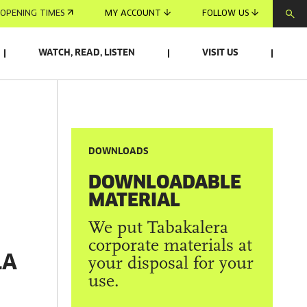
OPENING TIMES
MY ACCOUNT
FOLLOW US
WATCH, READ, LISTEN
VISIT US
DOWNLOADS
DOWNLOADABLE
MATERIAL
We put Tabakalera
corporate materials at
LA
your disposal for your
use.