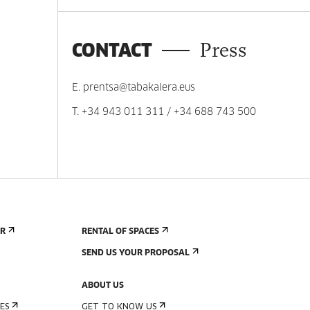
CONTACT
Press
E.
prentsa@tabakalera.eus
T.
+34 943 011 311
/
+34 688 743 500
ER
RENTAL OF SPACES
SEND US YOUR PROPOSAL
ABOUT US
ES
GET TO KNOW US