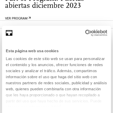
abiertas diciembre 2023
VER PROGRAM
Esta página web usa cookies
Las cookies de este sitio web se usan para personalizar
el contenido y los anuncios, ofrecer funciones de redes
sociales y analizar el tráfico. Además, compartimos
información sobre el uso que haga del sitio web con
SIGN UP FOR THE NEWSLETTER
nuestros partners de redes sociales, publicidad y análisis
UPCOMING EVENTS
web, quienes pueden combinarla con otra información
que les haya proporcionado o que hayan recopilado a
VISIT US
partir del uso que haya hecho de sus servicios. Puede
CONTACT AND OPENING TIMES
obtener más información
AQUÍ
GETTING HERE