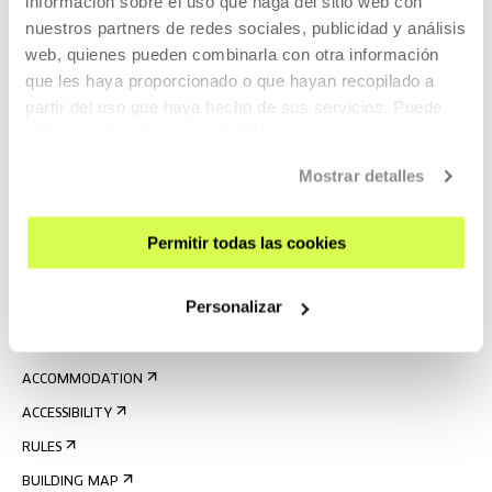
información sobre el uso que haga del sitio web con
nuestros partners de redes sociales, publicidad y análisis
web, quienes pueden combinarla con otra información
que les haya proporcionado o que hayan recopilado a
partir del uso que haya hecho de sus servicios. Puede
obtener más información
AQUÍ
SIGN UP FOR THE NEWSLETTER
Mostrar detalles
UPCOMING EVENTS
Permitir todas las cookies
VISIT US
CONTACT AND OPENING TIMES
Personalizar
GETTING HERE
GUIDED TOURS
ACCOMMODATION
ACCESSIBILITY
RULES
BUILDING MAP