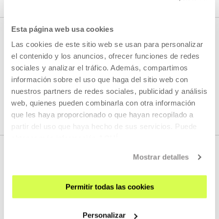
Esta página web usa cookies
CONTACT
Las cookies de este sitio web se usan para personalizar
el contenido y los anuncios, ofrecer funciones de redes
Press
sociales y analizar el tráfico. Además, compartimos
información sobre el uso que haga del sitio web con
nuestros partners de redes sociales, publicidad y análisis
E.
prentsa@tabakalera.eus
web, quienes pueden combinarla con otra información
T.
+34 943 011 311
/
+34 688 743 500
que les haya proporcionado o que hayan recopilado a
partir del uso que haya hecho de sus servicios. Puede
obtener más información
AQUÍ
Mostrar detalles
Permitir todas las cookies
Personalizar