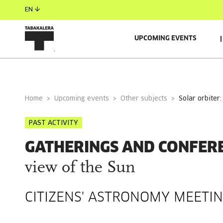
EN
UPCOMING EVENTS
GENERAL INFORMATION
GUESTS
RELACIONADO
Home
Upcoming events
Other subjects
solar orbiter
PAST ACTIVITY
GATHERINGS AND CONFER
view of the Sun
CITIZENS' ASTRONOMY MEETI