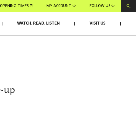
OPENING TIMES
MY ACCOUNT
FOLLOW US
WATCH, READ, LISTEN
VISIT US
e-up