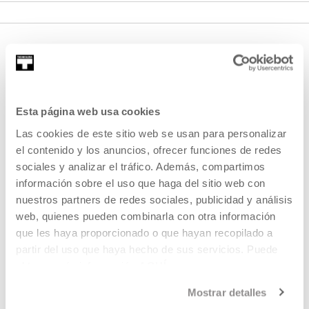
Esta página web usa cookies
Las cookies de este sitio web se usan para personalizar
el contenido y los anuncios, ofrecer funciones de redes
SIGN UP FOR THE NEWSLETTER
sociales y analizar el tráfico. Además, compartimos
UPCOMING EVENTS
información sobre el uso que haga del sitio web con
nuestros partners de redes sociales, publicidad y análisis
VISIT US
web, quienes pueden combinarla con otra información
CONTACT AND OPENING TIMES
que les haya proporcionado o que hayan recopilado a
partir del uso que haya hecho de sus servicios. Puede
GETTING HERE
obtener más información
AQUÍ
GUIDED TOURS
Mostrar detalles
ACCOMMODATION