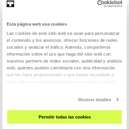
ACCESS
Esta página web usa cookies
Las cookies de este sitio web se usan para personalizar
CONTACT
el contenido y los anuncios, ofrecer funciones de redes
sociales y analizar el tráfico. Además, compartimos
Press
información sobre el uso que haga del sitio web con
nuestros partners de redes sociales, publicidad y análisis
web, quienes pueden combinarla con otra información
E.
prentsa@tabakalera.eus
que les haya proporcionado o que hayan recopilado a
T.
+34 943 011 311
/
+34 688 743 500
partir del uso que haya hecho de sus servicios. Puede
obtener más información
AQUÍ
Mostrar detalles
Permitir todas las cookies