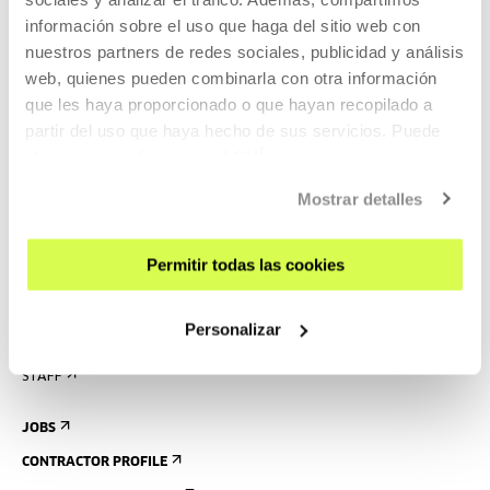
RULES
información sobre el uso que haga del sitio web con
BUILDING MAP
nuestros partners de redes sociales, publicidad y análisis
web, quienes pueden combinarla con otra información
PRESS
que les haya proporcionado o que hayan recopilado a
RENTAL OF SPACES
partir del uso que haya hecho de sus servicios. Puede
obtener más información
AQUÍ
SEND US YOUR PROPOSAL
Mostrar detalles
ABOUT US
GET TO KNOW US
Permitir todas las cookies
THE BUILDING
HISTORY
Personalizar
CREATED IN TABAKALERA
STAFF
JOBS
CONTRACTOR PROFILE