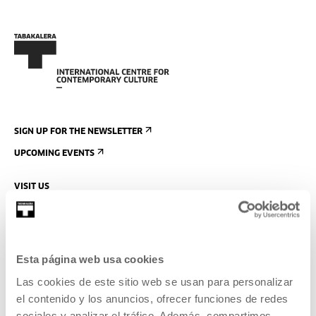
SIGN UP FOR THE NEWSLETTER
UPCOMING EVENTS
VISIT US
CONTACT AND OPENING TIMES
GETTING HERE
GUIDED TOURS
Esta página web usa cookies
ACCOMMODATION
Las cookies de este sitio web se usan para personalizar
ACCESSIBILITY
el contenido y los anuncios, ofrecer funciones de redes
sociales y analizar el tráfico. Además, compartimos