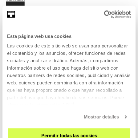
Esta página web usa cookies
SIGN UP FOR THE NEWSLETTER
Las cookies de este sitio web se usan para personalizar
UPCOMING EVENTS
el contenido y los anuncios, ofrecer funciones de redes
sociales y analizar el tráfico. Además, compartimos
VISIT US
información sobre el uso que haga del sitio web con
nuestros partners de redes sociales, publicidad y análisis
CONTACT AND OPENING TIMES
web, quienes pueden combinarla con otra información
GETTING HERE
que les haya proporcionado o que hayan recopilado a
GUIDED TOURS
partir del uso que haya hecho de sus servicios. Puede
ACCOMMODATION
obtener más información
AQUÍ
ACCESSIBILITY
Mostrar detalles
RULES
BUILDING MAP
Permitir todas las cookies