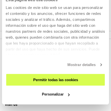
Las cookies de este sitio web se usan para personalizar
UPCOMING EVENTS
el contenido y los anuncios, ofrecer funciones de redes
ERRO(RE)TIK
sociales y analizar el tráfico. Además, compartimos
información sobre el uso que haga del sitio web con
MORE INFORMATION
nuestros partners de redes sociales, publicidad y análisis
web, quienes pueden combinarla con otra información
que les haya proporcionado o que hayan recopilado a
partir del uso que haya hecho de sus servicios. Puede
obtener más información
AQUÍ
Mostrar detalles
Permitir todas las cookies
SIGN UP FOR THE NEWSLETTER
UPCOMING EVENTS
Personalizar
VISIT US