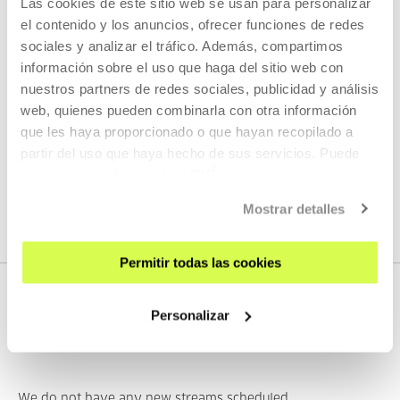
Las cookies de este sitio web se usan para personalizar
KOOPERATIBA
el contenido y los anuncios, ofrecer funciones de redes
DURATION 00:06:49
sociales y analizar el tráfico. Además, compartimos
Interview with Taxio Ardanaz
información sobre el uso que haga del sitio web con
nuestros partners de redes sociales, publicidad y análisis
TAXIO ARDANAZ
ES
EU | ES | EN
web, quienes pueden combinarla con otra información
que les haya proporcionado o que hayan recopilado a
SEE
partir del uso que haya hecho de sus servicios. Puede
obtener más información
AQUÍ
SEE ALL CONTENT
Mostrar detalles
Permitir todas las cookies
Personalizar
NEXT LIVE STREAMS
We do not have any new streams scheduled