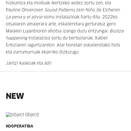
hizkuntza eta moduak ikertzeko xedez sortu zen, eta
Pauline Oliverosen
Sound Patterns
zein Niño de Elcheren
La pena y el alivio
soinu instalazioak hartu ditu. 2022ko
otsailaren amaierara arte, eskaileretara gerturatuz gero
Maialen Lujanbioren ahotsa izango duzu entzungai.
Bizitza
happening
instalazioa sortu du bertsolariak, Xabier
Erkiziaren laguntzarekin. Atal honetan eskaileretako hots
eta zurrumurruak ekarriko dizkizugu.
Jantzi kaskoak eta adi!
NEW
KOOPERATIBA