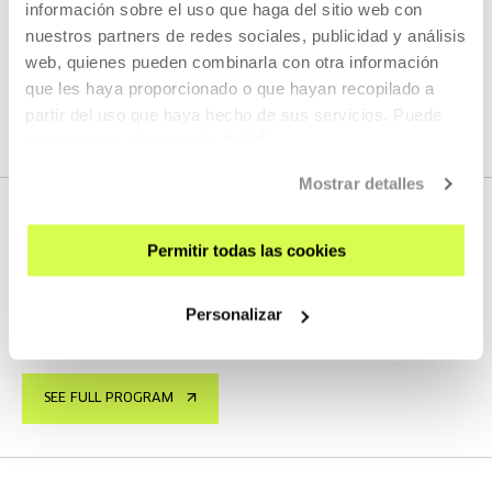
información sobre el uso que haga del sitio web con
SEE
nuestros partners de redes sociales, publicidad y análisis
web, quienes pueden combinarla con otra información
que les haya proporcionado o que hayan recopilado a
SEE ALL CONTENT
partir del uso que haya hecho de sus servicios. Puede
obtener más información
AQUÍ
Mostrar detalles
Permitir todas las cookies
NEXT LIVE STREAMS
Personalizar
We do not have any new streams scheduled
SEE FULL PROGRAM