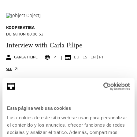
KOOPERATIBA
DURATION 00:06:53
Interview with Carla Filipe
CARLA FILIPE
PT
EU | ES | EN | PT
SEE
KOOPERATIBA
Esta página web usa cookies
DURATION 00:06:49
Las cookies de este sitio web se usan para personalizar
Interview with Taxio Ardanaz
el contenido y los anuncios, ofrecer funciones de redes
TAXIO ARDANAZ
ES
EU | ES | EN
sociales y analizar el tráfico. Además, compartimos