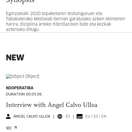
Synopsis
Eginzaleak! 2020 topaketaren testuinguruan eta
Tabakalerako Medialab berrian garatutako azken ekimenen
harira, diziplina arteko hibridazioen bide eta kezkak
aztertuko ditugu.
NEW
KOOPERATIBA
DURATION 00:05:06
Interview with Ángel Calvo Ulloa
ÁNGEL CALVO ULLOA
ES
EU | ES | EN
SEE