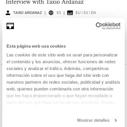
Interview with Taxio Ardanaz
TAXIO ARDANAZ
ES
EU | ES | EN
SEE
Esta página web usa cookies
SEE ALL CONTENT
Las cookies de este sitio web se usan para personalizar
el contenido y los anuncios, ofrecer funciones de redes
sociales y analizar el tráfico. Además, compartimos
información sobre el uso que haga del sitio web con
nuestros partners de redes sociales, publicidad y análisis
NEXT LIVE STREAMS
web, quienes pueden combinarla con otra información
que les haya proporcionado o que hayan recopilado a
partir del uso que haya hecho de sus servicios. Puede
We do not have any new streams scheduled
obtener más información
AQUÍ
Mostrar detalles
SEE FULL PROGRAM