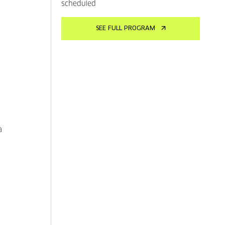
scheduled
SEE FULL PROGRAM
a