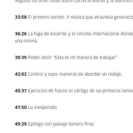
Seguido de unas notas sobre Lucrecia Martel y la atención
33:58
El primero sonido. Y música que atraviesa generaci
36:26
La fuga de Alcarrás y el circuito internacional dond
una misma.
39:39
Poder decir: “Esta es mi manera de trabajar”.
42:02
Control y caos: maneras de abordar un rodaje.
45:37
Ejercicios de futuro: el vértigo de las primeras sem
47:50
Lo inesperado
49:29
Epílogo con paisaje sonoro final.