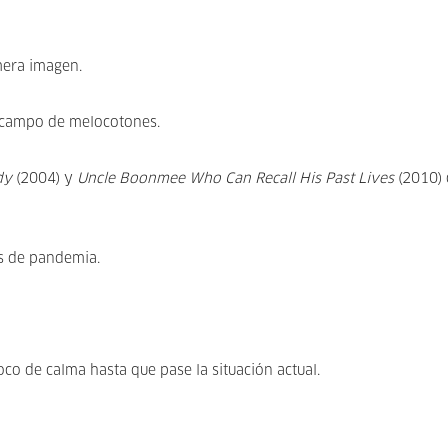
mera imagen.
un campo de melocotones.
dy
(2004) y
Uncle Boonmee Who Can Recall His Past Lives
(2010) 
s de pandemia.
co de calma hasta que pase la situación actual.