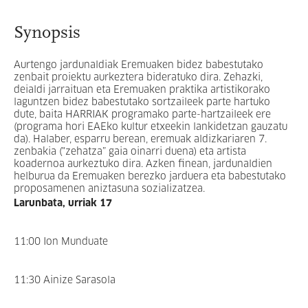
Synopsis
Aurtengo jardunaldiak Eremuaken bidez babestutako
zenbait proiektu aurkeztera bideratuko dira. Zehazki,
deialdi jarraituan eta Eremuaken praktika artistikorako
laguntzen bidez babestutako sortzaileek parte hartuko
dute, baita HARRIAK programako parte-hartzaileek ere
(programa hori EAEko kultur etxeekin lankidetzan gauzatu
da). Halaber, esparru berean, eremuak aldizkariaren 7.
zenbakia ("zehatza” gaia oinarri duena) eta artista
koadernoa aurkeztuko dira. Azken finean, jardunaldien
helburua da Eremuaken berezko jarduera eta babestutako
proposamenen aniztasuna sozializatzea.
Larunbata, urriak 17
11:00 Ion Munduate
11:30 Ainize Sarasola