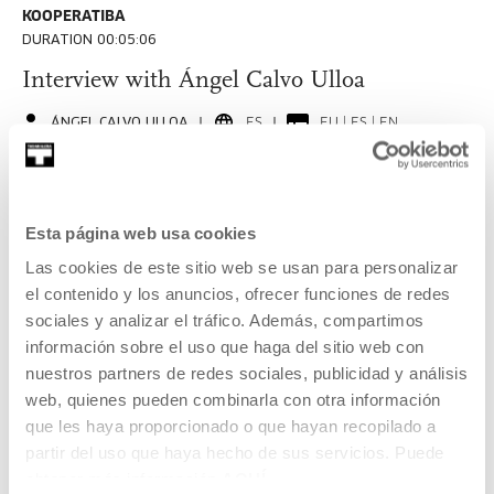
KOOPERATIBA
DURATION 00:05:06
Interview with Ángel Calvo Ulloa
ÁNGEL CALVO ULLOA
ES
EU | ES | EN
SEE
Esta página web usa cookies
Las cookies de este sitio web se usan para personalizar
KOOPERATIBA
el contenido y los anuncios, ofrecer funciones de redes
DURATION 00:06:53
sociales y analizar el tráfico. Además, compartimos
Interview with Carla Filipe
información sobre el uso que haga del sitio web con
nuestros partners de redes sociales, publicidad y análisis
CARLA FILIPE
PT
EU | ES | EN | PT
web, quienes pueden combinarla con otra información
que les haya proporcionado o que hayan recopilado a
SEE
partir del uso que haya hecho de sus servicios. Puede
obtener más información
AQUÍ