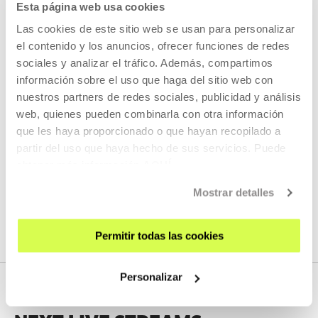
Esta página web usa cookies
Las cookies de este sitio web se usan para personalizar
el contenido y los anuncios, ofrecer funciones de redes
sociales y analizar el tráfico. Además, compartimos
KOOPERATIBA
información sobre el uso que haga del sitio web con
DURATION 00:06:49
nuestros partners de redes sociales, publicidad y análisis
Interview with Taxio Ardanaz
web, quienes pueden combinarla con otra información
que les haya proporcionado o que hayan recopilado a
TAXIO ARDANAZ
ES
EU | ES | EN
partir del uso que haya hecho de sus servicios. Puede
SEE
obtener más información
AQUÍ
Mostrar detalles
SEE ALL CONTENT
Permitir todas las cookies
Personalizar