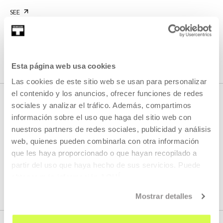
SEE
SEE ALL CONTENT
Esta página web usa cookies
Las cookies de este sitio web se usan para personalizar
el contenido y los anuncios, ofrecer funciones de redes
sociales y analizar el tráfico. Además, compartimos
información sobre el uso que haga del sitio web con
NEXT LIVE STREAMS
nuestros partners de redes sociales, publicidad y análisis
web, quienes pueden combinarla con otra información
que les haya proporcionado o que hayan recopilado a
We do not have any new streams scheduled
partir del uso que haya hecho de sus servicios. Puede
obtener más información
AQUÍ
SEE FULL PROGRAM
Mostrar detalles