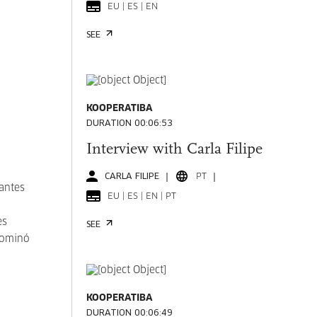
EU | ES | EN
SEE
KOOPERATIBA
DURATION 00:06:53
Interview with Carla Filipe
CARLA FILIPE
PT
antes
EU | ES | EN | PT
es
SEE
enominó
KOOPERATIBA
DURATION 00:06:49