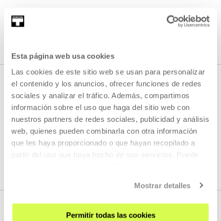
SEE ALL CONTENT
Esta página web usa cookies
Las cookies de este sitio web se usan para personalizar
el contenido y los anuncios, ofrecer funciones de redes
sociales y analizar el tráfico. Además, compartimos
NEXT LIVE STREAMS
información sobre el uso que haga del sitio web con
nuestros partners de redes sociales, publicidad y análisis
web, quienes pueden combinarla con otra información
We do not have any new streams scheduled
que les haya proporcionado o que hayan recopilado a
partir del uso que haya hecho de sus servicios. Puede
SEE FULL PROGRAM
obtener más información
AQUÍ
Mostrar detalles
Permitir todas las cookies