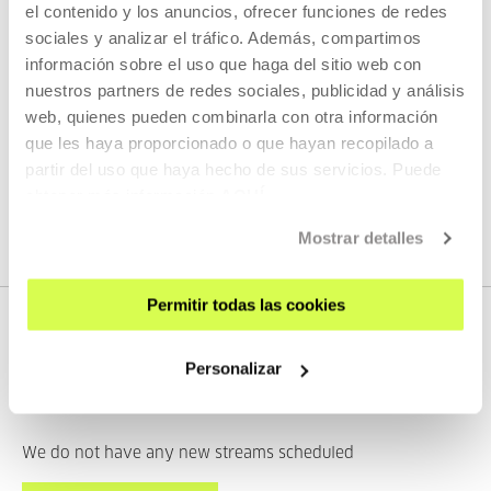
DURATION 00:06:49
el contenido y los anuncios, ofrecer funciones de redes
sociales y analizar el tráfico. Además, compartimos
Interview with Taxio Ardanaz
información sobre el uso que haga del sitio web con
nuestros partners de redes sociales, publicidad y análisis
TAXIO ARDANAZ
ES
EU | ES | EN
web, quienes pueden combinarla con otra información
SEE
que les haya proporcionado o que hayan recopilado a
partir del uso que haya hecho de sus servicios. Puede
obtener más información
AQUÍ
SEE ALL CONTENT
Mostrar detalles
Permitir todas las cookies
Personalizar
NEXT LIVE STREAMS
We do not have any new streams scheduled