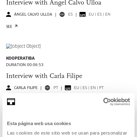
Interview with Ángel Calvo Ulloa
ÁNGEL CALVO ULLOA
ES
EU | ES | EN
SEE
KOOPERATIBA
DURATION 00:06:53
Interview with Carla Filipe
CARLA FILIPE
PT
EU | ES | EN | PT
SEE
Esta página web usa cookies
KOOPERATIBA
Las cookies de este sitio web se usan para personalizar