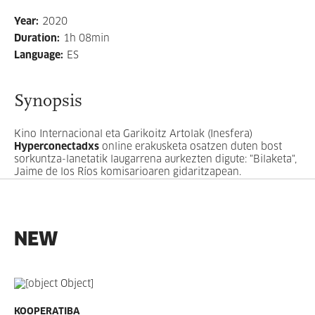
Year
:
2020
Duration
:
1h 08min
Language
:
ES
Synopsis
Kino Internacional eta Garikoitz Artolak (Inesfera)
Hyperconectadxs
online erakusketa osatzen duten bost
sorkuntza-lanetatik laugarrena aurkezten digute: "Bilaketa",
Jaime de los Ríos komisarioaren gidaritzapean.
NEW
KOOPERATIBA