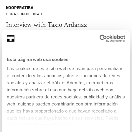
KOOPERATIBA
DURATION 00:06:49
Interview with Taxio Ardanaz
TAXIO ARDANAZ
ES
EU | ES | EN
SEE
Esta página web usa cookies
Las cookies de este sitio web se usan para personalizar
SEE ALL CONTENT
el contenido y los anuncios, ofrecer funciones de redes
sociales y analizar el tráfico. Además, compartimos
información sobre el uso que haga del sitio web con
nuestros partners de redes sociales, publicidad y análisis
web, quienes pueden combinarla con otra información
que les haya proporcionado o que hayan recopilado a
NEXT LIVE STREAMS
partir del uso que haya hecho de sus servicios. Puede
obtener más información
AQUÍ