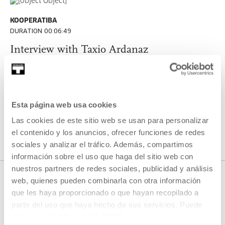
KOOPERATIBA
DURATION 00:06:49
Interview with Taxio Ardanaz
TAXIO ARDANAZ
ES
EU | ES | EN
SEE
Esta página web usa cookies
Las cookies de este sitio web se usan para personalizar
SEE ALL CONTENT
el contenido y los anuncios, ofrecer funciones de redes
sociales y analizar el tráfico. Además, compartimos
información sobre el uso que haga del sitio web con
nuestros partners de redes sociales, publicidad y análisis
web, quienes pueden combinarla con otra información
que les haya proporcionado o que hayan recopilado a
NEXT LIVE STREAMS
partir del uso que haya hecho de sus servicios. Puede
obtener más información
AQUÍ