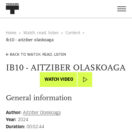
Home
Watch, read, listen
Content
ib10 - aitziber olaskoaga
BACK TO WATCH, READ, LISTEN
IB10 - AITZIBER OLASKOAGA
WATCH VIDEO
General information
Author
:
Aitziber Olaskoaga
Year
:
2024
Duration
:
00:02:44