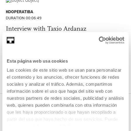
KOOPERATIBA
DURATION 00:06:49
Interview with Taxio Ardanaz
TAXIO ARDANAZ
ES
EU | ES | EN
SEE
Esta página web usa cookies
Las cookies de este sitio web se usan para personalizar
SEE ALL CONTENT
el contenido y los anuncios, ofrecer funciones de redes
sociales y analizar el tráfico. Además, compartimos
información sobre el uso que haga del sitio web con
nuestros partners de redes sociales, publicidad y análisis
web, quienes pueden combinarla con otra información
que les haya proporcionado o que hayan recopilado a
NEXT LIVE STREAMS
partir del uso que haya hecho de sus servicios. Puede
obtener más información
AQUÍ