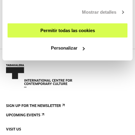
obtener más información
AQUÍ
Mostrar detalles
We do not have any new streams scheduled
Permitir todas las cookies
SEE FULL PROGRAM
Personalizar
SIGN UP FOR THE NEWSLETTER
UPCOMING EVENTS
VISIT US