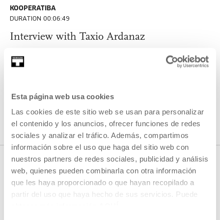
KOOPERATIBA
DURATION 00:06:49
Interview with Taxio Ardanaz
TAXIO ARDANAZ
ES
EU | ES | EN
SEE
Esta página web usa cookies
Las cookies de este sitio web se usan para personalizar
SEE ALL CONTENT
el contenido y los anuncios, ofrecer funciones de redes
sociales y analizar el tráfico. Además, compartimos
información sobre el uso que haga del sitio web con
nuestros partners de redes sociales, publicidad y análisis
web, quienes pueden combinarla con otra información
que les haya proporcionado o que hayan recopilado a
NEXT LIVE STREAMS
partir del uso que haya hecho de sus servicios. Puede
obtener más información
AQUÍ