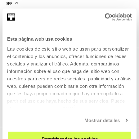
SEE
SEE ALL CONTENT
Esta página web usa cookies
Las cookies de este sitio web se usan para personalizar
el contenido y los anuncios, ofrecer funciones de redes
sociales y analizar el tráfico. Además, compartimos
información sobre el uso que haga del sitio web con
NEXT LIVE STREAMS
nuestros partners de redes sociales, publicidad y análisis
web, quienes pueden combinarla con otra información
que les haya proporcionado o que hayan recopilado a
We do not have any new streams scheduled
partir del uso que haya hecho de sus servicios. Puede
obtener más información
AQUÍ
SEE FULL PROGRAM
Mostrar detalles