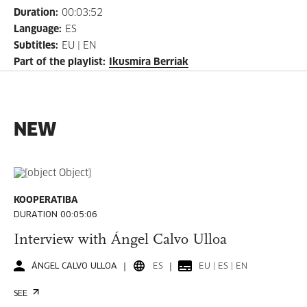
Duration
:
00:03:52
Language
:
ES
Subtitles
:
EU | EN
Part of the playlist
:
Ikusmira Berriak
NEW
KOOPERATIBA
DURATION 00:05:06
Interview with Ángel Calvo Ulloa
ÁNGEL CALVO ULLOA
ES
EU | ES | EN
SEE