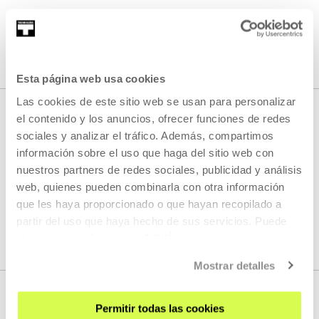
SEE ALL CONTENT
Esta página web usa cookies
Las cookies de este sitio web se usan para personalizar
el contenido y los anuncios, ofrecer funciones de redes
sociales y analizar el tráfico. Además, compartimos
NEXT LIVE STREAMS
información sobre el uso que haga del sitio web con
nuestros partners de redes sociales, publicidad y análisis
web, quienes pueden combinarla con otra información
We do not have any new streams scheduled
que les haya proporcionado o que hayan recopilado a
partir del uso que haya hecho de sus servicios. Puede
SEE FULL PROGRAM
obtener más información
AQUÍ
Mostrar detalles
Permitir todas las cookies