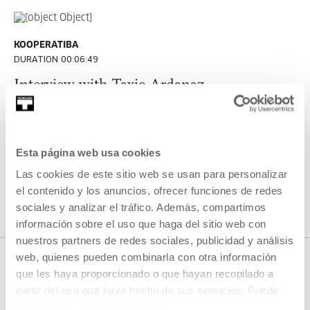
KOOPERATIBA
DURATION 00:06:49
Interview with Taxio Ardanaz
TAXIO ARDANAZ
ES
EU | ES | EN
SEE
Esta página web usa cookies
Las cookies de este sitio web se usan para personalizar
el contenido y los anuncios, ofrecer funciones de redes
SEE ALL CONTENT
sociales y analizar el tráfico. Además, compartimos
información sobre el uso que haga del sitio web con
nuestros partners de redes sociales, publicidad y análisis
web, quienes pueden combinarla con otra información
que les haya proporcionado o que hayan recopilado a
partir del uso que haya hecho de sus servicios. Puede
NEXT LIVE STREAMS
obtener más información
AQUÍ