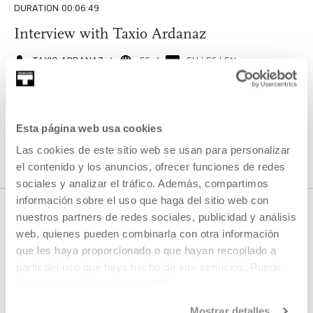
DURATION 00:06:49
Interview with Taxio Ardanaz
TAXIO ARDANAZ
ES
EU | ES | EN
SEE
Esta página web usa cookies
SEE ALL CONTENT
Las cookies de este sitio web se usan para personalizar
el contenido y los anuncios, ofrecer funciones de redes
sociales y analizar el tráfico. Además, compartimos
información sobre el uso que haga del sitio web con
nuestros partners de redes sociales, publicidad y análisis
web, quienes pueden combinarla con otra información
NEXT LIVE STREAMS
que les haya proporcionado o que hayan recopilado a
partir del uso que haya hecho de sus servicios. Puede
obtener más información
AQUÍ
We do not have any new streams scheduled
Mostrar detalles