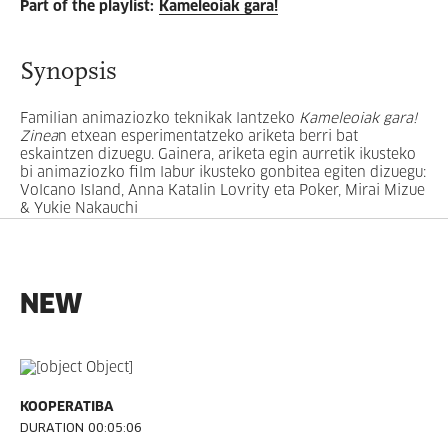
Part of the playlist
:
Kameleoiak gara!
Synopsis
Familian animaziozko teknikak lantzeko
Kameleoiak gara!
Zinea
n etxean esperimentatzeko ariketa berri bat
eskaintzen dizuegu. Gainera, ariketa egin aurretik ikusteko
bi animaziozko film labur ikusteko gonbitea egiten dizuegu:
Volcano Island, Anna Katalin Lovrity eta Poker, Mirai Mizue
& Yukie Nakauchi
NEW
KOOPERATIBA
DURATION 00:05:06