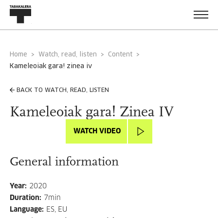
Home
Watch, read, listen
Content
kameleoiak gara! zinea iv
BACK TO WATCH, READ, LISTEN
Kameleoiak gara! Zinea IV
WATCH VIDEO
General information
Year
:
2020
Duration
:
7min
Language
:
ES, EU