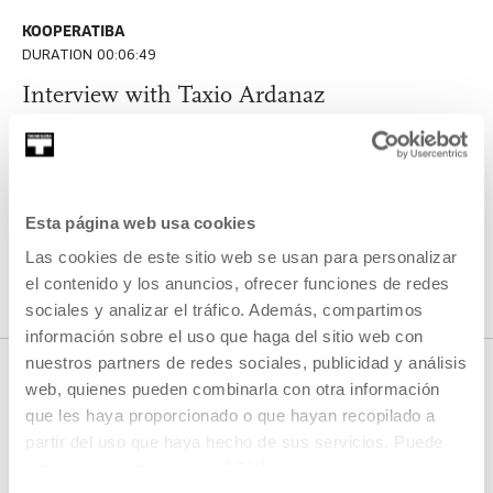
KOOPERATIBA
DURATION 00:06:49
Interview with Taxio Ardanaz
TAXIO ARDANAZ
ES
EU | ES | EN
SEE
Esta página web usa cookies
Las cookies de este sitio web se usan para personalizar
SEE ALL CONTENT
el contenido y los anuncios, ofrecer funciones de redes
sociales y analizar el tráfico. Además, compartimos
información sobre el uso que haga del sitio web con
nuestros partners de redes sociales, publicidad y análisis
web, quienes pueden combinarla con otra información
que les haya proporcionado o que hayan recopilado a
NEXT LIVE STREAMS
partir del uso que haya hecho de sus servicios. Puede
obtener más información
AQUÍ