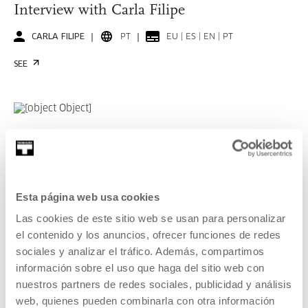
Interview with Carla Filipe
CARLA FILIPE
PT
EU | ES | EN | PT
SEE
KOOPERATIBA
DURATION 00:06:49
Interview with Taxio Ardanaz
Esta página web usa cookies
TAXIO ARDANAZ
ES
EU | ES | EN
Las cookies de este sitio web se usan para personalizar
SEE
el contenido y los anuncios, ofrecer funciones de redes
sociales y analizar el tráfico. Además, compartimos
información sobre el uso que haga del sitio web con
nuestros partners de redes sociales, publicidad y análisis
SEE ALL CONTENT
web, quienes pueden combinarla con otra información