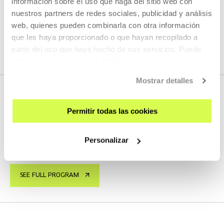
información sobre el uso que haga del sitio web con
SEE
nuestros partners de redes sociales, publicidad y análisis
web, quienes pueden combinarla con otra información
que les haya proporcionado o que hayan recopilado a
SEE ALL CONTENT
partir del uso que haya hecho de sus servicios. Puede
obtener más información
AQUÍ
Mostrar detalles
Permitir todas las cookies
NEXT LIVE STREAMS
Personalizar
We do not have any new streams scheduled
SEE FULL PROGRAM