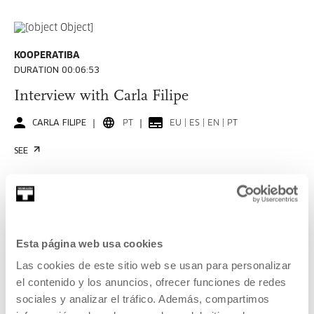
KOOPERATIBA
DURATION 00:06:53
Interview with Carla Filipe
CARLA FILIPE
PT
EU | ES | EN | PT
SEE
KOOPERATIBA
DURATION 00:06:49
Esta página web usa cookies
Interview with Taxio Ardanaz
Las cookies de este sitio web se usan para personalizar
el contenido y los anuncios, ofrecer funciones de redes
TAXIO ARDANAZ
ES
EU | ES | EN
sociales y analizar el tráfico. Además, compartimos