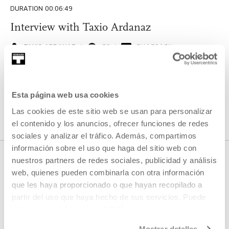
DURATION 00:06:49
Interview with Taxio Ardanaz
TAXIO ARDANAZ
ES
EU | ES | EN
SEE
Esta página web usa cookies
SEE ALL CONTENT
Las cookies de este sitio web se usan para personalizar
el contenido y los anuncios, ofrecer funciones de redes
sociales y analizar el tráfico. Además, compartimos
información sobre el uso que haga del sitio web con
nuestros partners de redes sociales, publicidad y análisis
web, quienes pueden combinarla con otra información
NEXT LIVE STREAMS
que les haya proporcionado o que hayan recopilado a
partir del uso que haya hecho de sus servicios. Puede
obtener más información
AQUÍ
We do not have any new streams scheduled
Mostrar detalles