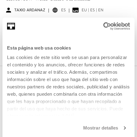
TAXIO ARDANAZ
ES
EU | ES | EN
SEE
SEE ALL CONTENT
Esta página web usa cookies
Las cookies de este sitio web se usan para personalizar
el contenido y los anuncios, ofrecer funciones de redes
sociales y analizar el tráfico. Además, compartimos
información sobre el uso que haga del sitio web con
nuestros partners de redes sociales, publicidad y análisis
NEXT LIVE STREAMS
web, quienes pueden combinarla con otra información
que les haya proporcionado o que hayan recopilado a
partir del uso que haya hecho de sus servicios. Puede
We do not have any new streams scheduled
obtener más información
AQUÍ
Mostrar detalles
SEE FULL PROGRAM