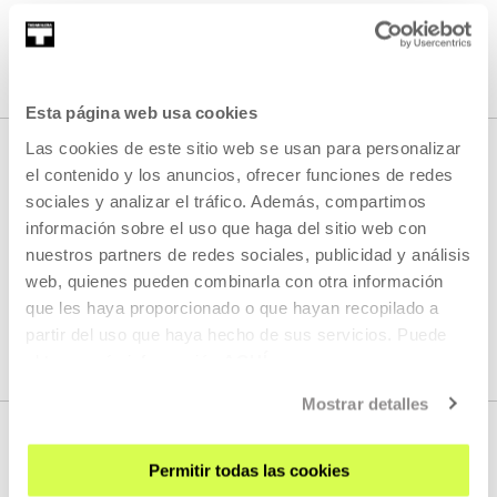
SEE ALL CONTENT
Esta página web usa cookies
Las cookies de este sitio web se usan para personalizar
el contenido y los anuncios, ofrecer funciones de redes
sociales y analizar el tráfico. Además, compartimos
NEXT LIVE STREAMS
información sobre el uso que haga del sitio web con
nuestros partners de redes sociales, publicidad y análisis
web, quienes pueden combinarla con otra información
We do not have any new streams scheduled
que les haya proporcionado o que hayan recopilado a
partir del uso que haya hecho de sus servicios. Puede
SEE FULL PROGRAM
obtener más información
AQUÍ
Mostrar detalles
Permitir todas las cookies