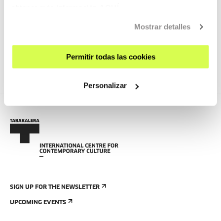
NEXT LIVE STREAMS
obtener más información
AQUÍ
Mostrar detalles
We do not have any new streams scheduled
Permitir todas las cookies
SEE FULL PROGRAM
Personalizar
SIGN UP FOR THE NEWSLETTER
UPCOMING EVENTS