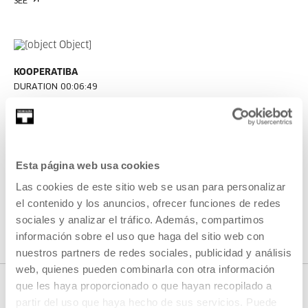
SEE
KOOPERATIBA
DURATION 00:06:49
Interview with Taxio Ardanaz
TAXIO ARDANAZ
ES
EU | ES | EN
Esta página web usa cookies
SEE
Las cookies de este sitio web se usan para personalizar
el contenido y los anuncios, ofrecer funciones de redes
sociales y analizar el tráfico. Además, compartimos
SEE ALL CONTENT
información sobre el uso que haga del sitio web con
nuestros partners de redes sociales, publicidad y análisis
web, quienes pueden combinarla con otra información
que les haya proporcionado o que hayan recopilado a
partir del uso que haya hecho de sus servicios. Puede