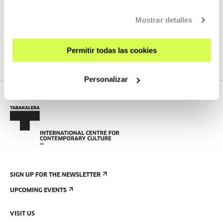
obtener más información
AQUÍ
Mostrar detalles
We do not have any new streams scheduled
Permitir todas las cookies
SEE FULL PROGRAM
Personalizar
SIGN UP FOR THE NEWSLETTER
UPCOMING EVENTS
VISIT US