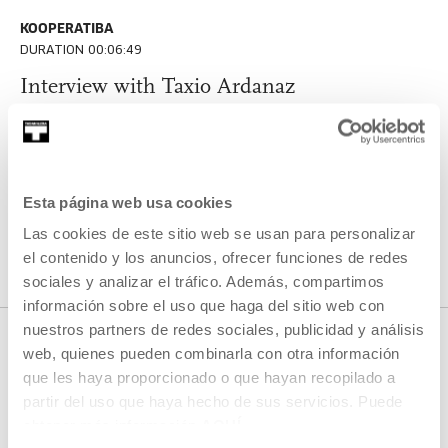
KOOPERATIBA
DURATION 00:06:49
Interview with Taxio Ardanaz
TAXIO ARDANAZ
ES
EU | ES | EN
SEE
Esta página web usa cookies
Las cookies de este sitio web se usan para personalizar
SEE ALL CONTENT
el contenido y los anuncios, ofrecer funciones de redes
sociales y analizar el tráfico. Además, compartimos
información sobre el uso que haga del sitio web con
nuestros partners de redes sociales, publicidad y análisis
web, quienes pueden combinarla con otra información
que les haya proporcionado o que hayan recopilado a
NEXT LIVE STREAMS
partir del uso que haya hecho de sus servicios. Puede
obtener más información
AQUÍ