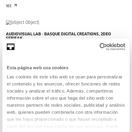
SEE
AUDIOVISUAL LAB - BASQUE DIGITAL CREATIONS, 2DEO
SERIEAK
DURATION 00:02:07
2DEO SERIEAK 2025: LEIRE
ALBINARRATE - Amarekin goxo-goxo
Esta página web usa cookies
LEIRE ALBINARRATE
EU
EU | ES
Las cookies de este sitio web se usan para personalizar
el contenido y los anuncios, ofrecer funciones de redes
SEE
sociales y analizar el tráfico. Además, compartimos
información sobre el uso que haga del sitio web con
nuestros partners de redes sociales, publicidad y análisis
web, quienes pueden combinarla con otra información
AUDIOVISUAL LAB - BASQUE DIGITAL CREATIONS, 2DEO
que les haya proporcionado o que hayan recopilado a
SERIEAK
partir del uso que haya hecho de sus servicios. Puede
DURATION 00:03:22