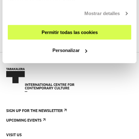
obtener más información
AQUÍ
2DEO SERIEAK 2025: NITYA LOPEZ -
Sukar
Mostrar detalles
NITYA LOPEZ
EU
EU | ES
Permitir todas las cookies
SEE
Personalizar
SIGN UP FOR THE NEWSLETTER
UPCOMING EVENTS
VISIT US