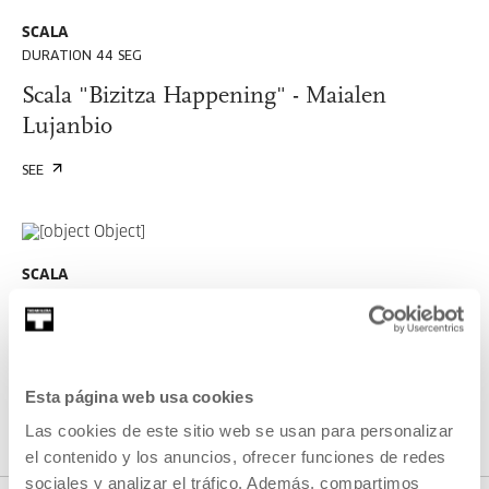
SCALA
DURATION 44 SEG
Scala "Bizitza Happening" - Maialen
Lujanbio
SEE
SCALA
DURATION 00:43:00
SCALA. Concierto para puño alzado
JUAN PÉREZ AGIRREGOIKOA
Esta página web usa cookies
SEE
Las cookies de este sitio web se usan para personalizar
el contenido y los anuncios, ofrecer funciones de redes
sociales y analizar el tráfico. Además, compartimos