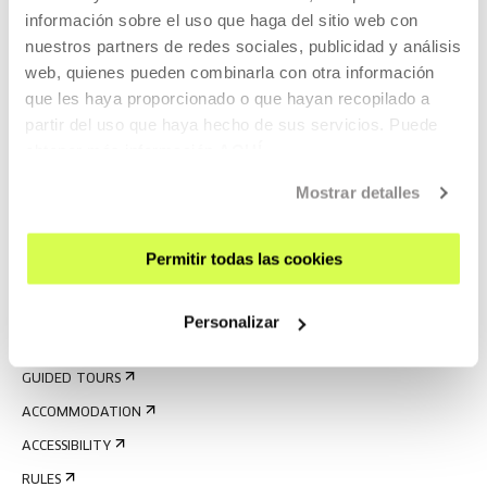
información sobre el uso que haga del sitio web con
nuestros partners de redes sociales, publicidad y análisis
web, quienes pueden combinarla con otra información
que les haya proporcionado o que hayan recopilado a
partir del uso que haya hecho de sus servicios. Puede
obtener más información
AQUÍ
Mostrar detalles
SIGN UP FOR THE NEWSLETTER
UPCOMING EVENTS
Permitir todas las cookies
VISIT US
CONTACT AND OPENING TIMES
Personalizar
GETTING HERE
GUIDED TOURS
ACCOMMODATION
ACCESSIBILITY
RULES