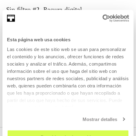
Sin filtro #2. Basura digital
EU
LISTEN
Esta página web usa cookies
Las cookies de este sitio web se usan para personalizar
el contenido y los anuncios, ofrecer funciones de redes
SIN FILTRO. UN PODCAST QUE TRABAJA EL PENSAMIENTO
sociales y analizar el tráfico. Además, compartimos
CRÍTICO.
información sobre el uso que haga del sitio web con
UN PODCAST QUE TRABAJA EL PENSAMIENTO CRÍTICO.
nuestros partners de redes sociales, publicidad y análisis
DURATION 00:18:58
web, quienes pueden combinarla con otra información
Sin filtro #3. El testamento vital
que les haya proporcionado o que hayan recopilado a
partir del uso que haya hecho de sus servicios. Puede
EU
obtener más información
AQUÍ
LISTEN
Mostrar detalles