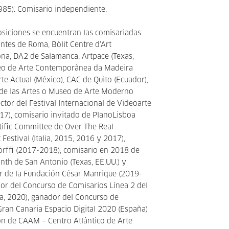
985). Comisario independiente.
osiciones se encuentran las comisariadas
antes de Roma, Bòlit Centre d’Art
na, DA2 de Salamanca, Artpace (Texas,
o de Arte Contemporânea da Madeira
rte Actual (México), CAC de Quito (Ecuador),
 de las Artes o Museo de Arte Moderno
rector del Festival Internacional de Videoarte
017), comisario invitado de PlanoLisboa
ntific Committee de Over The Real
 Festival (Italia, 2015, 2016 y 2017),
örffi (2017-2018), comisario en 2018 de
th de San Antonio (Texas, EE.UU.) y
r de la Fundación César Manrique (2019-
or del Concurso de Comisarios Línea 2 del
rca, 2020), ganador del Concurso de
Gran Canaria Espacio Digital 2020 (España)
ón de CAAM – Centro Atlántico de Arte