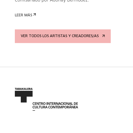
Comisariado por Adonay Bermúdez.
LEER MÁS
VER TODOS LOS ARTISTAS Y CREADORES/AS