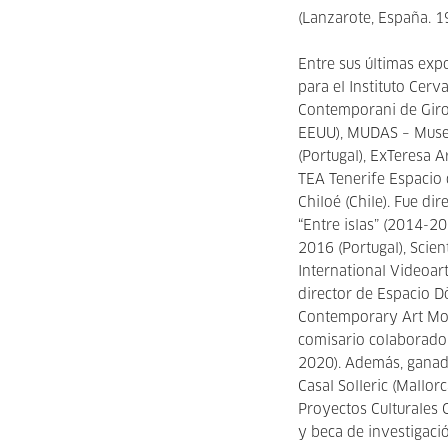
(Lanzarote, España. 1
Entre sus últimas exp
para el Instituto Cerv
Contemporani de Giro
EEUU), MUDAS – Muse
(Portugal), ExTeresa A
TEA Tenerife Espacio
Chiloé (Chile). Fue di
“Entre islas” (2014-2
2016 (Portugal), Scie
International Videoart
director de Espacio D
Contemporary Art Mon
comisario colaborado
2020). Además, ganad
Casal Solleric (Mallo
Proyectos Culturales 
y beca de investigaci