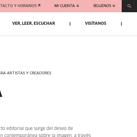
TACTO Y HORARIOS
MI CUENTA
SÍGUENOS
VER, LEER, ESCUCHAR
VISÍTANOS
ARA ARTISTAS Y CREADORES
A
to editorial que surge del deseo de
xión contemporánea sobre la imagen, a través