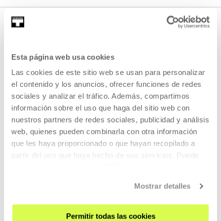
ACTIVIDADES EN LAS QUE HA
Esta página web usa cookies
PARTICIPADO
Las cookies de este sitio web se usan para personalizar
el contenido y los anuncios, ofrecer funciones de redes
sociales y analizar el tráfico. Además, compartimos
ANTERIORES
información sobre el uso que haga del sitio web con
nuestros partners de redes sociales, publicidad y análisis
web, quienes pueden combinarla con otra información
que les haya proporcionado o que hayan recopilado a
2015
partir del uso que haya hecho de sus servicios. Puede
obtener más información
AQUÍ
Mostrar detalles
Convocatoria de Residencia
Permitir todas las cookies