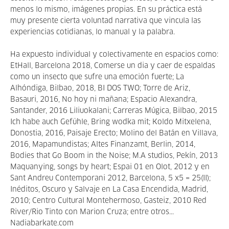
menos lo mismo, imágenes propias. En su práctica está
muy presente cierta voluntad narrativa que vincula las
experiencias cotidianas, lo manual y la palabra.
Ha expuesto individual y colectivamente en espacios como:
EtHall, Barcelona 2018, Comerse un dia y caer de espaldas
como un insecto que sufre una emoción fuerte; La
Alhóndiga, Bilbao, 2018, BI DOS TWO; Torre de Ariz,
Basauri, 2016, No hoy ni mañana; Espacio Alexandra,
Santander, 2016 Liliuokalani; Carreras Múgica, Bilbao, 2015
Ich habe auch Gefühle, Bring wodka mit; Koldo Mitxelena,
Donostia, 2016, Paisaje Erecto; Molino del Batán en Villava,
2016, Mapamundistas; Altes Finanzamt, Berlin, 2014,
Bodies that Go Boom in the Noise; M.A studios, Pekín, 2013
Maquanying, songs by heart; Espai 01 en Olot, 2012 y en
Sant Andreu Contemporani 2012, Barcelona, 5 x5 = 25(II);
Inéditos, Oscuro y Salvaje en La Casa Encendida, Madrid,
2010; Centro Cultural Montehermoso, Gasteiz, 2010 Red
River/Rio Tinto con Marion Cruza; entre otros...
Nadiabarkate.com