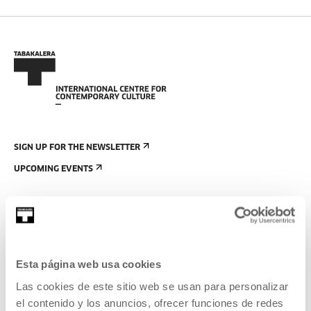
SIGN UP FOR THE NEWSLETTER
UPCOMING EVENTS
VISIT US
CONTACT AND OPENING TIMES
GETTING HERE
Esta página web usa cookies
GUIDED TOURS
Las cookies de este sitio web se usan para personalizar
ACCOMMODATION
el contenido y los anuncios, ofrecer funciones de redes
ACCESSIBILITY