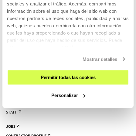
sociales y analizar el tráfico. Además, compartimos
RULES
información sobre el uso que haga del sitio web con
nuestros partners de redes sociales, publicidad y análisis
BUILDING MAP
web, quienes pueden combinarla con otra información
que les haya proporcionado o que hayan recopilado a
PRESS
partir del uso que haya hecho de sus servicios. Puede
RENTAL OF SPACES
obtener más información
AQUÍ
SEND US YOUR PROPOSAL
Mostrar detalles
ABOUT US
GET TO KNOW US
Permitir todas las cookies
THE BUILDING
HISTORY
Personalizar
CREATED IN TABAKALERA
STAFF
JOBS