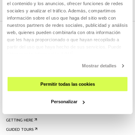
el contenido y los anuncios, ofrecer funciones de redes
sociales y analizar el tráfico. Además, compartimos
información sobre el uso que haga del sitio web con
nuestros partners de redes sociales, publicidad y análisis
web, quienes pueden combinarla con otra información
que les haya proporcionado o que hayan recopilado a
partir del uso que haya hecho de sus servicios. Puede
obtener más información
AQUÍ
Mostrar detalles
SIGN UP FOR THE NEWSLETTER
Permitir todas las cookies
UPCOMING EVENTS
Personalizar
VISIT US
CONTACT AND OPENING TIMES
GETTING HERE
GUIDED TOURS