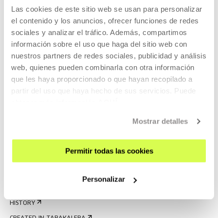
GETTING HERE
Las cookies de este sitio web se usan para personalizar
el contenido y los anuncios, ofrecer funciones de redes
GUIDED TOURS
sociales y analizar el tráfico. Además, compartimos
ACCOMMODATION
información sobre el uso que haga del sitio web con
ACCESSIBILITY
nuestros partners de redes sociales, publicidad y análisis
web, quienes pueden combinarla con otra información
RULES
que les haya proporcionado o que hayan recopilado a
BUILDING MAP
partir del uso que haya hecho de sus servicios. Puede
obtener más información
AQUÍ
PRESS
Mostrar detalles
RENTAL OF SPACES
SEND US YOUR PROPOSAL
Permitir todas las cookies
ABOUT US
GET TO KNOW US
Personalizar
THE BUILDING
HISTORY